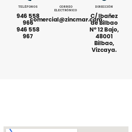
TELÉFONOS
CORREO
DIRECCIÓN
ELECTRÓNICO
946 558
C/ Ibañez
comercial@zincmar.com
966
de Bilbao
946 558
Nº 12 Bajo,
967
48001
Bilbao,
Vizcaya.